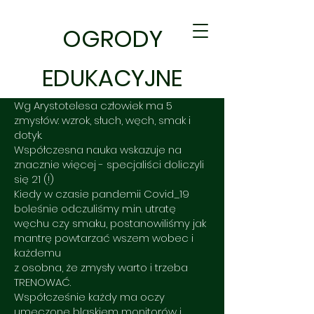
OGRODY
EDUKACYJNE
Wg Arystotelesa człowiek ma 5
zmysłów: wzrok, słuch, węch, smak i
dotyk.
Współczesna nauka wskazuje na
znacznie więcej - specjaliści doliczyli
się 21 (!)
Kiedy w czasie pandemii Covid_19
boleśnie odczuliśmy m.in. utratę
węchu czy smaku, postanowiliśmy jak
mantrę powtarzać wszem wobec i
każdemu
z osobna, że zmysły warto i trzeba
TRENOWAĆ.
Współcześnie każdy ma oczy
umęczone blaskiem monitorów i