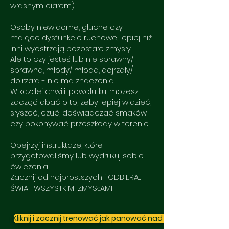
własnym ciałem).
Osoby niewidome, głuche czy
mające dysfunkcje ruchowe, lepiej niż
inni wyostrzają pozostałe zmysły.
Ale to czy jesteś lub nie sprawny/
sprawna, młody/ młoda, dojrzały/
dojrzała - nie ma znaczenia.
W każdej chwili, powolutku, możesz
zacząć dbać o to, żeby lepiej widzieć,
słyszeć, czuć, doświadczać smaków
czy pokonywać przeszkody w terenie.
Obejrzyj instruktaże, które
przygotowaliśmy lub wydrukuj sobie
ćwiczenia.
Zacznij od najprostszych i ODBIERAJ
ŚWIAT WSZYSTKIMI ZMYSŁAMI!
Kliknij i zacznij trenować jak panować nad ciałem!