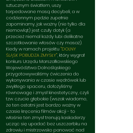
sztucznym światłem, uszy
torpedowane masą decybeli, a w
codziennym pędzie zupełnie
zapominamy, jak ważny (nie tylko dla
niemowląt) jest czuły dotyk (a
przecież niemal każdy lubi delikatne
szczotkowanie włosów czy masaż).
Kiedy w ramach projektu
"DOLNY
ŚLĄSK POBUDZA ZMYSŁY"
, który wygrał
konkurs Urzędu Marszałkowskiego
Województwa Dolnośląskiego
przygotowywaliśmy ćwiczenia do
wykonywania w czasie wędrówek lub
zwykłego spaceru, dołożyliśmy
równowagę i zmysł kinestetyczny, czyli
tzw. czucie głębokie (wszak wiadomo,
że ten ostatni jest bardzo ważny w
czasie kręcenia filmów akcji - to
właśnie ten zmysł trenują kaskaderzy
ucząc się upadać bez uszczerbku na
zdrowiu i mistrzowsko panować nad