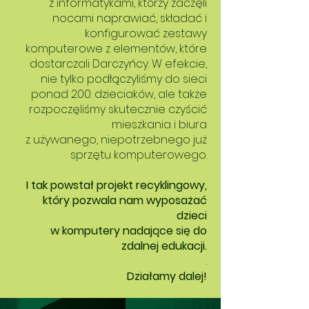
z informatykami, którzy zaczęli
nocami naprawiać, składać i
konfigurować zestawy
komputerowe z elementów, które
dostarczali Darczyńcy. W efekcie,
nie tylko podłączyliśmy do sieci
ponad 200. dzieciaków, ale także
rozpoczęliśmy skutecznie czyścić
mieszkania i biura
z używanego, niepotrzebnego już
sprzętu komputerowego.
I tak powstał projekt recyklingowy,
który pozwala nam wyposażać
dzieci
w komputery nadające się do
zdalnej edukacji.
.
Działamy dalej!